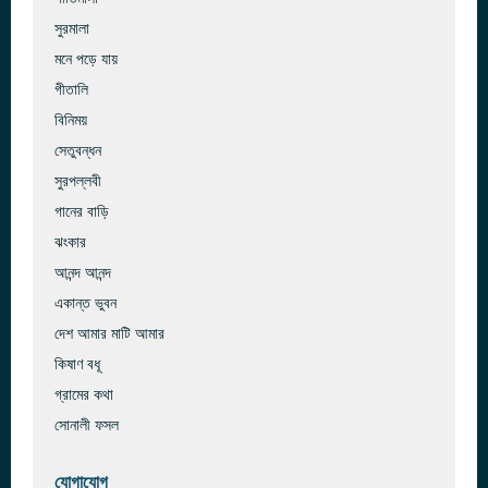
সুরমালা
মনে পড়ে যায়
গীতালি
বিনিময়
সেতুবন্ধন
সুরপল্লবী
গানের বাড়ি
ঝংকার
আনন্দ আনন্দ
একান্ত ভুবন
দেশ আমার মাটি আমার
কিষাণ বধূ
গ্রামের কথা
সোনালী ফসল
যোগাযোগ