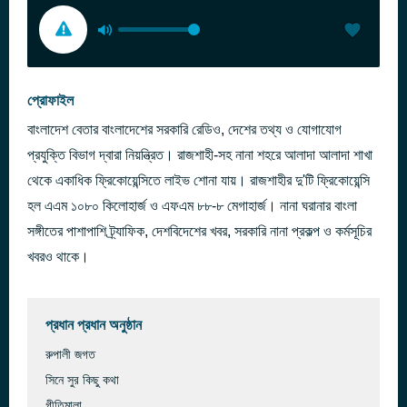
প্রোফাইল
বাংলাদেশ বেতার বাংলাদেশের সরকারি রেডিও, দেশের তথ্য ও যোগাযোগ
প্রযুক্তি বিভাগ দ্বারা নিয়ন্ত্রিত। রাজশাহী-সহ নানা শহরে আলাদা আলাদা শাখা
থেকে একাধিক ফ্রিকোয়েন্সিতে লাইভ শোনা যায়। রাজশাহীর দু'টি ফ্রিকোয়েন্সি
হল এএম ১০৮০ কিলোহার্জ ও এফএম ৮৮-৮ মেগাহার্জ। নানা ঘরানার বাংলা
সঙ্গীতের পাশাপাশি ট্র্যাফিক, দেশবিদেশের খবর, সরকারি নানা প্রকল্প ও কর্মসূচির
খবরও থাকে।
প্রধান প্রধান অনুষ্ঠান
রুপালী জগত
সিনে সুর কিছু কথা
গীতিমালা